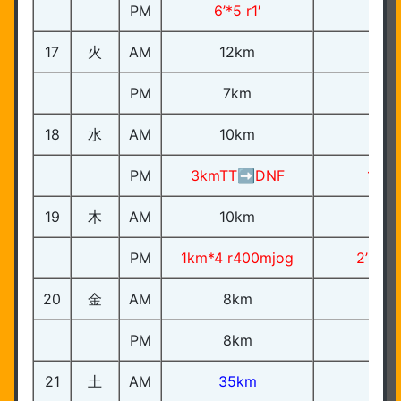
PM
6’*5 r1′
3’1
17
火
AM
12km
PM
7km
18
水
AM
10km
PM
3kmTT➡︎DNF
140
19
木
AM
10km
PM
1km*4 r400mjog
2’55~
20
金
AM
8km
PM
8km
21
土
AM
35km