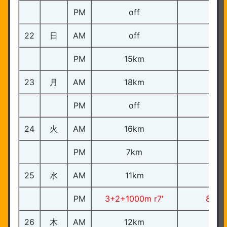
PM
off
22
日
AM
off
PM
15km
ペ
23
月
AM
18km
PM
off
24
火
AM
16km
PM
7km
25
水
AM
11km
PM
3+2+1000m r7′
8’28-
26
木
AM
12km