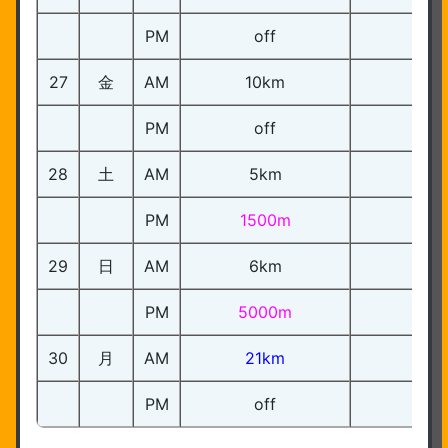
PM
off
27
金
AM
10km
PM
off
28
土
AM
5km
PM
1500m
29
日
AM
6km
PM
5000m
1
30
月
AM
21km
PM
off