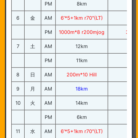
PM
8km
6
金
AM
6’*5+1km r70″(LT)
3’
PM
1000m*8 r200mjog
3’05
7
土
AM
12km
PM
11km
8
日
AM
200m*10 Hill
9
月
AM
18km
10
火
AM
14km
PM
6km
11
水
AM
6’*5+1km r70″(LT)
3’