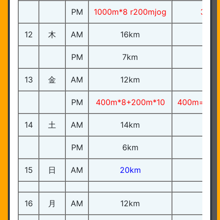
PM
1000m*8 r200mjog
3’00
12
木
AM
16km
PM
7km
13
金
AM
12km
PM
400m*8+200m*10
400m=62~
14
土
AM
14km
PM
6km
15
日
AM
20km
16
月
AM
12km