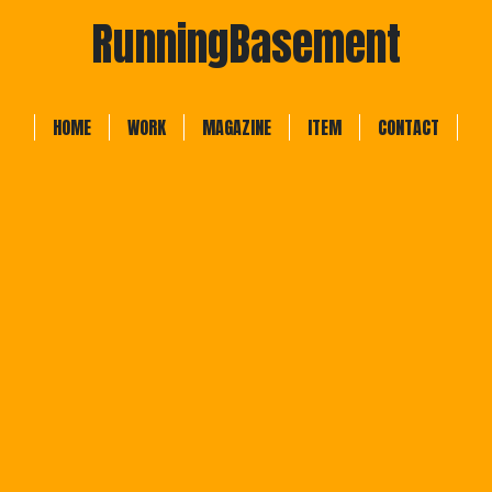
RunningBasement
HOME
WORK
MAGAZINE
ITEM
CONTACT