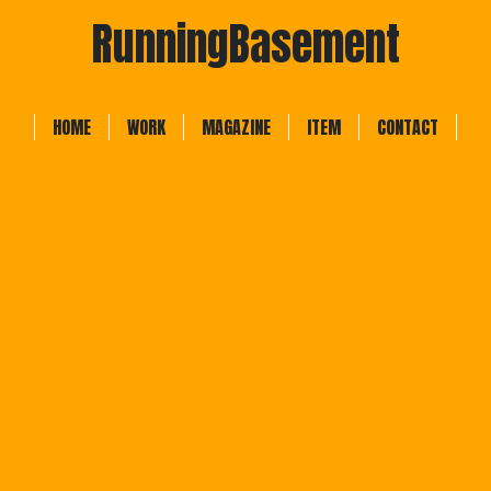
RunningBasement
HOME
WORK
MAGAZINE
ITEM
CONTACT