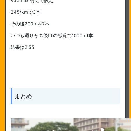
Vo2max 付近で設定
2’45/kmで3本
その後200mを7本
いつも通りその後LTの感覚で1000m1本
結果は2’55
まとめ