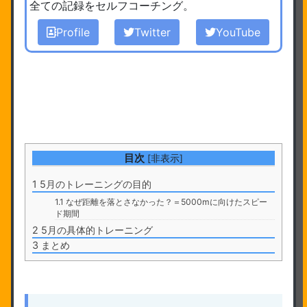
全ての記録をセルフコーチング。
Profile
Twitter
YouTube
目次
[
非表示
]
1
5月のトレーニングの目的
1.1
なぜ距離を落とさなかった？＝5000mに向けたスピー
ド期間
2
5月の具体的トレーニング
3
まとめ