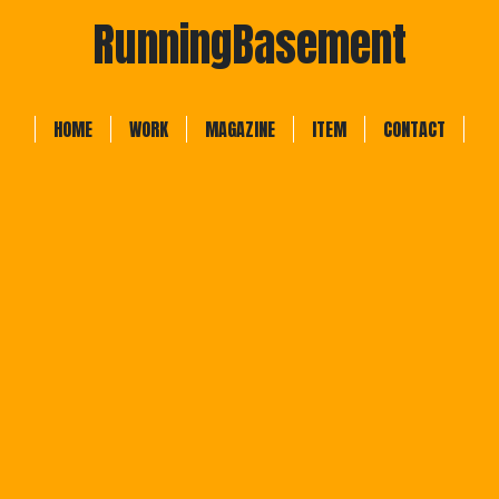
RunningBasement
HOME
WORK
MAGAZINE
ITEM
CONTACT